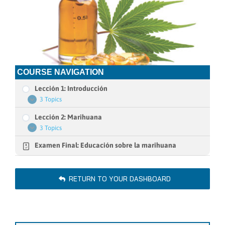
COURSE NAVIGATION
Lección 1: Introducción
3 Topics
Lección
Expand
1:
Lección 2: Marihuana
Introducción
3 Topics
Lección
Expand
2:
Examen Final: Educación sobre la marihuana
Marihuana
RETURN TO YOUR DASHBOARD